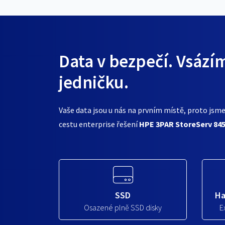
Data v bezpečí. Vsází
jedničku.
Vaše data jsou u nás na prvním místě, proto jsme 
cestu enterprise řešení
HPE 3PAR StoreServ 84
SSD
Ha
Osazené plně SSD disky
E