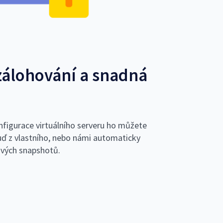
zálohování a snadná
nfigurace virtuálního serveru ho můžete
ď z vlastního, nebo námi automaticky
ových snapshotů.