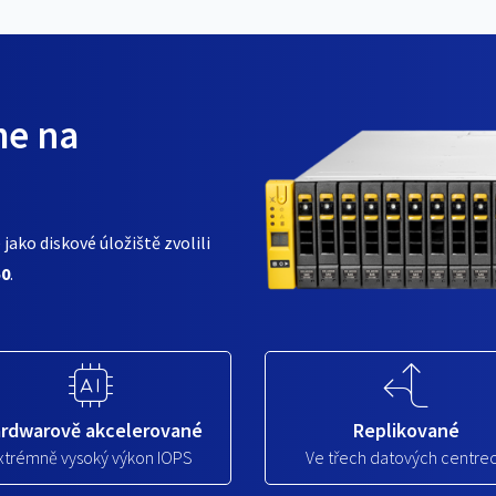
me na
jako diskové úložiště zvolili
50
.
rdwarově akcelerované
Replikované
xtrémně vysoký výkon IOPS
Ve třech datových centre