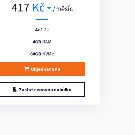
417
Kč
/měsíc
4x
CPU
4GB
RAM
80GB
NVMe
Objednat VPS
Zaslat cenovou nabídku