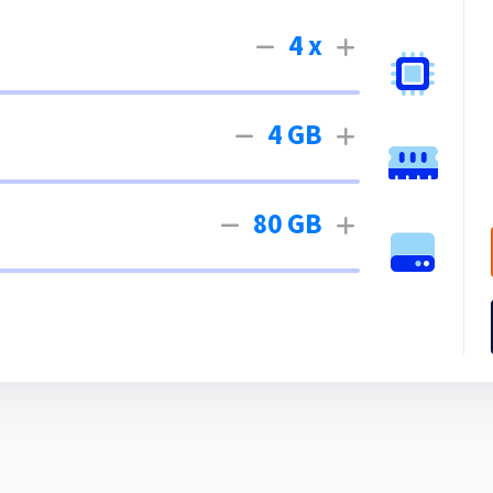
4 x
4 GB
80 GB