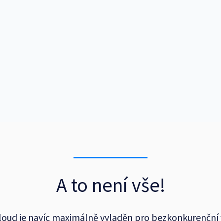
Cloudová infrastruktura vá
konfiguraci svého VPS nahor
CPU
R
AŽ
128 JADER
A
A to není vše!
loud je navíc maximálně vyladěn pro bezkonkurenční