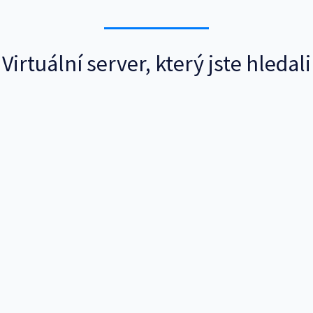
Virtuální server, který jste hledali
ý VPS na
ch serverů s našimi řešeními