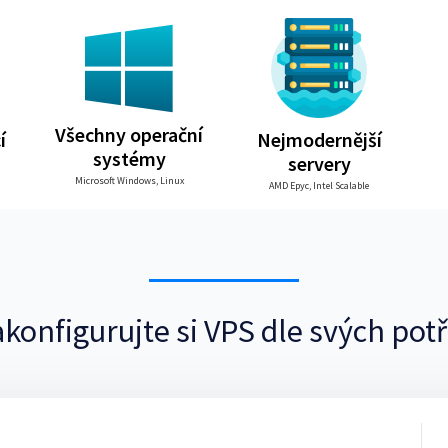
Všechny operační
í
Nejmodernější
systémy
servery
Microsoft Windows, Linux
AMD Epyc, Intel Scalable
konfigurujte si VPS dle svých pot