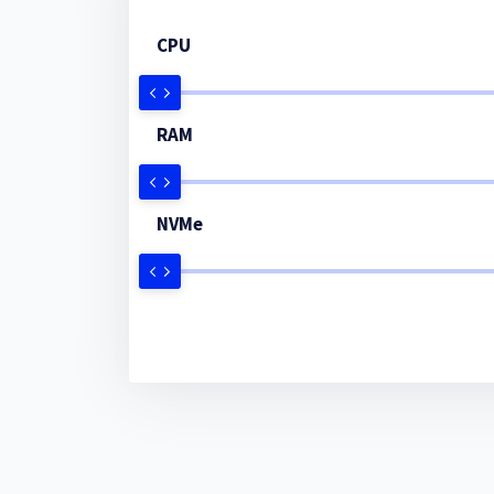
CPU
RAM
NVMe