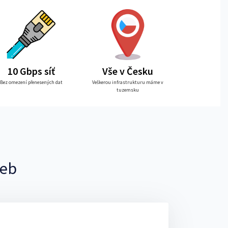
10 Gbps síť
Vše v Česku
Bez omezení přenesených dat
Veškerou infrastrukturu máme v
tuzemsku
řeb