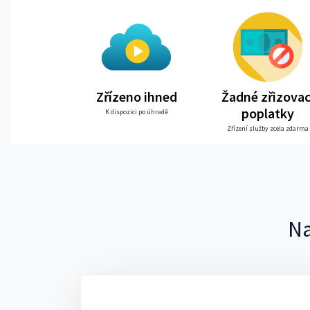
Zřízeno ihned
Žadné zřizovac
poplatky
K dispozici po úhradě
Zřízení služby zcela zdarma
Na