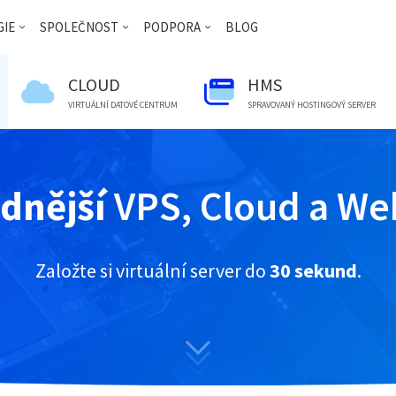
IE
SPOLEČNOST
PODPORA
BLOG
CLOUD
HMS
VIRTUÁLNÍ DATOVÉ CENTRUM
SPRAVOVANÝ HOSTINGOVÝ SERVER
dnější
VPS, Cloud a We
Založte si virtuální server do
30 sekund
.