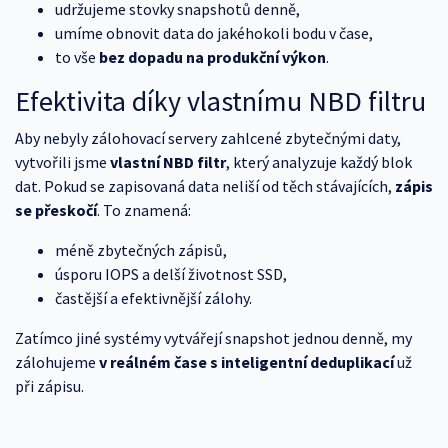
udržujeme stovky snapshotů denně,
umíme obnovit data do jakéhokoli bodu v čase,
to vše
bez dopadu na produkční výkon
.
Efektivita díky vlastnímu NBD filtru
Aby nebyly zálohovací servery zahlcené zbytečnými daty,
vytvořili jsme
vlastní NBD filtr
, který analyzuje každý blok
dat. Pokud se zapisovaná data neliší od těch stávajících,
zápis
se přeskočí
. To znamená:
méně zbytečných zápisů,
úsporu IOPS a delší životnost SSD,
častější a efektivnější zálohy.
Zatímco jiné systémy vytvářejí snapshot jednou denně, my
zálohujeme
v reálném čase s inteligentní deduplikací
už
při zápisu.