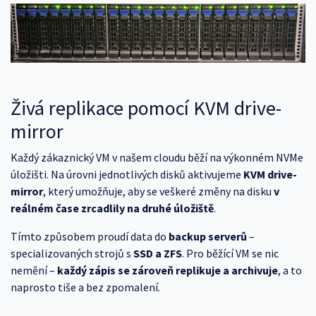
Živá replikace pomocí KVM drive-
mirror
Každý zákaznický VM v našem cloudu běží na výkonném NVMe
úložišti. Na úrovni jednotlivých disků aktivujeme
KVM drive-
mirror
, který umožňuje, aby se veškeré změny na disku
v
reálném čase zrcadlily na druhé úložiště
.
Tímto způsobem proudí data do
backup serverů
–
specializovaných strojů s
SSD a ZFS
. Pro běžící VM se nic
nemění –
každý zápis se zároveň replikuje a archivuje
, a to
naprosto tiše a bez zpomalení.